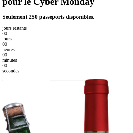
pour le Cyber Monday
Seulement 250 passeports disponibles.
jours restants
00
jours
00
heures
00
minutes
00
secondes
Commander mon passeport
Découvrir le passeport