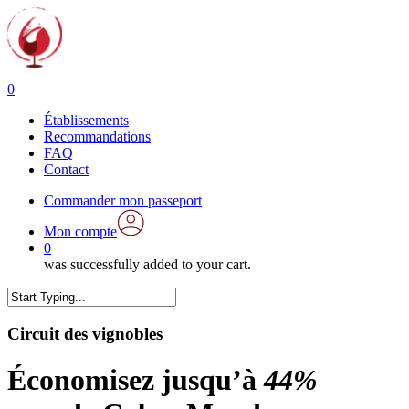
Skip
to
main
content
0
Menu
Établissements
Recommandations
FAQ
Contact
Commander mon passeport
Mon compte
0
was successfully added to your cart.
Close
Search
Circuit des vignobles
Économisez jusqu’à
44%