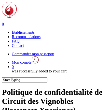
Skip
to
main
content
0
Menu
Établissements
Recommandations
FAQ
Contact
Commander mon passeport
Mon compte
0
was successfully added to your cart.
Close
Search
Politique de confidentialité de
Circuit des Vignobles