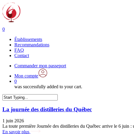
Skip
to
main
content
0
Menu
Établissements
Recommandations
FAQ
Contact
Commander mon passeport
Mon compte
0
was successfully added to your cart.
Close
Search
La journée des distilleries du Québec
1 juin 2026
La toute première Journée des distilleries du Québec arrive le 6 juin : u
En savoir plus