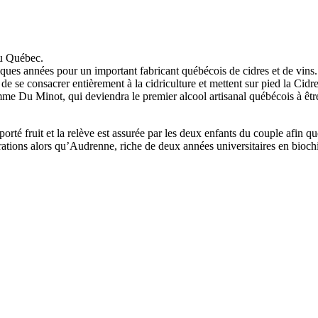
au Québec.
ques années pour un important fabricant québécois de cidres et de vin
 de se consacrer entièrement à la cidriculture et mettent sur pied la C
mme Du Minot, qui deviendra le premier alcool artisanal québécois à êt
orté fruit et la relève est assurée par les deux enfants du couple afin q
tions alors qu’Audrenne, riche de deux années universitaires en biochimi