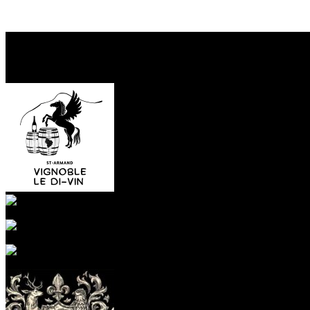
D’autres établissements
dans la même région
Vignoble Le Di-Vin
Montérégie
visite sans réservation