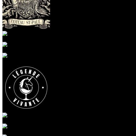
Vignoble Coteau St-Paul
Montérégie
visite sans réservation
Vignoble Côte de Vaudreuil
Montérégie