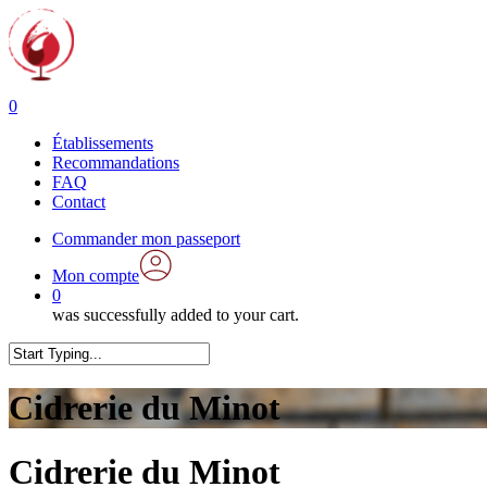
Skip
to
main
content
0
Menu
Établissements
Recommandations
FAQ
Contact
Commander mon passeport
Mon compte
0
was successfully added to your cart.
Close
Search
Cidrerie du Minot
Cidrerie du Minot