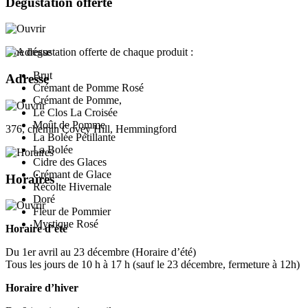
Dégustation offerte
Une dégustation offerte de chaque produit :
Brut
Adresse
Crémant de Pomme Rosé
Crémant de Pomme,
Le Clos La Croisée
Moût de Pomme
376, chemin Covey Hill, Hemmingford
La Bolée Pétillante
La Bolée
Cidre des Glaces
Crémant de Glace
Horaires
Récolte Hivernale
Doré
Fleur de Pommier
Mystique Rosé
Horaire d’été
Du 1er avril au 23 décembre (Horaire d’été)
Tous les jours de 10 h à 17 h (sauf le 23 décembre, fermeture à 12h)
Horaire d’hiver