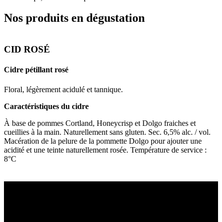
Nos produits en dégustation
CID ROSÉ
Cidre pétillant rosé
C
Floral, légèrement acidulé et tannique.
A
Caractéristiques du cidre
C
À base de pommes Cortland, Honeycrisp et Dolgo fraiches et
À
cueillies à la main. Naturellement sans gluten. Sec. 6,5% alc. / vol.
m
Macération de la pelure de la pommette Dolgo pour ajouter une
d
acidité et une teinte naturellement rosée.
Température de service :
s
8°C
D’autres établissements
dans la même région