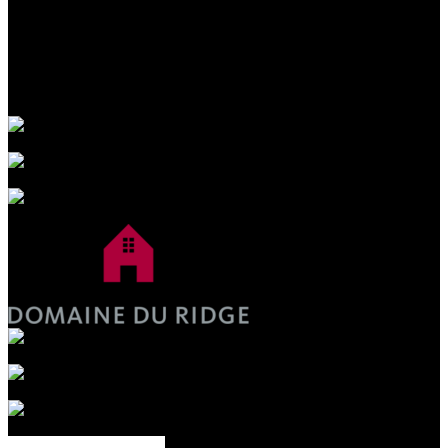
Spiritueux Ungava
Estrie
réservation requise
Vignoble Domaine du Ridge
Estrie
réservation requise