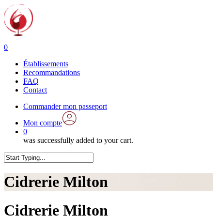
Skip
to
main
content
0
Menu
Établissements
Recommandations
FAQ
Contact
Commander mon passeport
Mon compte
0
was successfully added to your cart.
Close
Search
Cidrerie Milton
Cidrerie Milton